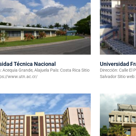
sidad Técnica Nacional
Universidad Fr
: Acequia Grande, Alajuela País: Costa Rica Sitio
Dirección: Calle El
ps://www.utn.ac.cr/
Salvador Sitio web