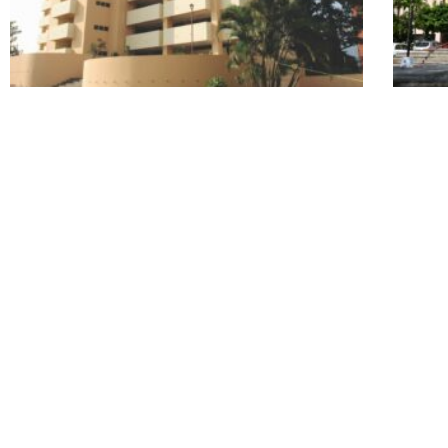
Universidad Dr. José Matías Delgado
Univer
Dirección: Km. 8 1/2 carretera a Santa Tecla País: El
Dirección
Salvador Sitio web: https://www.ujmd.edu.sv/
Salvador