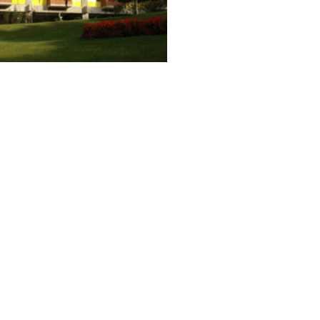
fael Landívar
rmosa III, zona 16 País: Guatemala
rincipal.url.edu.gt/