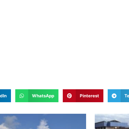
dIn
WhatsApp
Pinterest
T